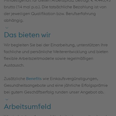
Definition, Harmonisierung und Weiterentwicklung
Offen für Weiterbildungen im IT Security Bereich
brutto (14 mal p.a.). Die tatsächliche Bezahlung ist von
methodischer Ansätze in den Bereichen
der jeweiligen Qualifikation bzw. Berufserfahrung
Risikomanagement, ISMS-Kontrollen und Compliance
abhängig.
Das bieten wir
Wir begleiten Sie bei der Einarbeitung, unterstützen Ihre
fachliche und persönliche Weiterentwicklung und bieten
flexible Arbeitszeitmodelle sowie regelmäßigen
Austausch.
Zusätzliche
Benefits
wie Einkaufsvergünstigungen,
Gesundheitsangebote und eine jährliche Erfolgsprämie
bei gutem Geschäftserfolg runden unser Angebot ab.
Arbeitsumfeld