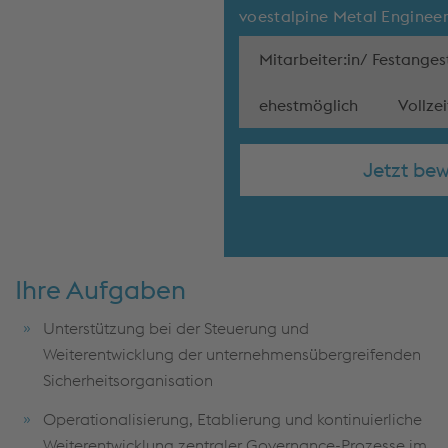
voestalpine Metal Engine
Mitarbeiter:in/ Festangest
ehestmöglich
Vollzei
Jetzt be
Ihre Aufgaben
Unterstützung bei der Steuerung und
Weiterentwicklung der unternehmensübergreifenden
Sicherheitsorganisation
Operationalisierung, Etablierung und kontinuierliche
Weiterentwicklung zentraler Governance-Prozesse im