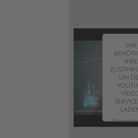
WIR
BENÖTI
IHRE
ZUSTIMM
UM D
YOUTU
VIDE
SERVICE
LADE
Wir verwende
Service ei
Drittanbiete