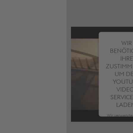
WIR
BENÖTI
IHRE
ZUSTIMM
UM D
YOUTU
VIDE
SERVICE
LADE
Wir verwende
Service ei
Drittanbiete