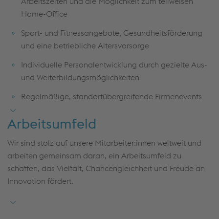
Arbeitszeiten und die Möglichkeit zum teilweisen
Teamfähigkeit, Kommunikationsstärke und
Home-Office
Bereitschaft zu gelegentlichen Dienstreisen
Sport- und Fitnessangebote, Gesundheitsförderung
Sehr gute Deutsch- und gute Englischkenntnisse in
und eine betriebliche Altersvorsorge
Wort und Schrift
Individuelle Personalentwicklung durch gezielte Aus-
und Weiterbildungsmöglichkeiten
Regelmäßige, standortübergreifende Firmenevents
Attraktives Modell für Mitarbeiter:innenbeteiligung
Arbeitsumfeld
Und viele weitere Benefits!
Wir sind stolz auf unsere Mitarbeiter:innen weltweit und
arbeiten gemeinsam daran, ein Arbeitsumfeld zu
schaffen, das Vielfalt, Chancengleichheit und Freude an
Innovation fördert.