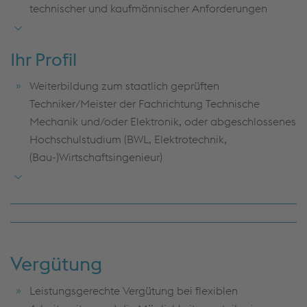
technischer und kaufmännischer Anforderungen
Mitgestalten des internen Projektablaufs durch die
Übernahme von Projektarbeitspaketen
Ihr Profil
Termine von Projekten und Nachbestellungen
Weiterbildung zum staatlich geprüften
verfolgen
Techniker/Meister der Fachrichtung Technische
Mechanik und/oder Elektronik, oder abgeschlossenes
Unterstützen und sicherstellen der Abläufe bei
Hochschulstudium (BWL, Elektrotechnik,
Inbetriebnahme und Montage auf der Baustelle
(Bau-)Wirtschaftsingenieur)
Erste Kenntnisse im Projektmanagement, idealerweise
durch praktische Erfahrungen
Technisches Verständnis sowie Interesse an
mechanischen und elektronischen Systemen
Vergütung
Lernbereitschaft sowie eine strukturierte und
lösungsorientierte Arbeitsweise
Leistungsgerechte Vergütung bei flexiblen