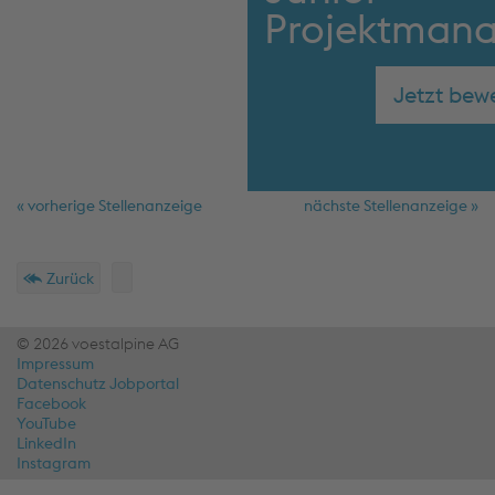
Projektmana
Jetzt bew
« vorherige Stellenanzeige
nächste Stellenanzeige »
Schnellmenü
Fußzeile
Zurück
© 2026 voestalpine AG
Impressum
Datenschutz Jobportal
Facebook
YouTube
LinkedIn
Instagram