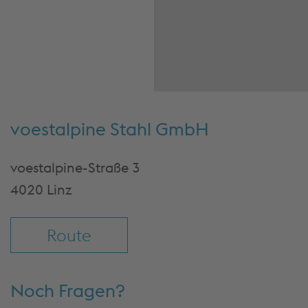
zu Ihren Akti
sammeln. Bitt
Sie die Detail
und stimmen 
Nutzung des 
zu, um diese
anzusehe
Cookies akze
voestalpine Stahl GmbH
& fortfah
Mehr Info
voestalpine-Straße 3
Einstellu
4020 Linz
Route
Noch Fragen?