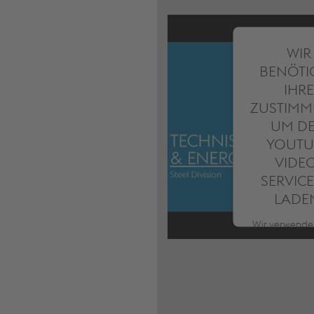
WIR
BENÖTI
IHRE
ZUSTIMM
UM D
YOUTU
VIDE
SERVICE
LADE
Wir verwende
Service ei
Drittanbiete
Videoinha
einzubetten.
Service kann