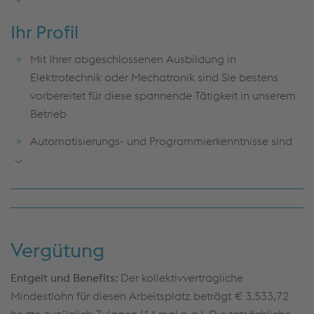
Verantwortungsbereich
Ihr Profil
Sie führen elektrotechnische Neuinstallationen an
Mit Ihrer abgeschlossenen Ausbildung in
bestehenden Anlagen durch und bringen innovative
Elektrotechnik oder Mechatronik sind Sie bestens
Ideen ein
vorbereitet für diese spannende Tätigkeit in unserem
Aktive Mitarbeit an Verbesserungsprozessen, da uns
Betrieb
Ihre Perspektive wichtig ist
Automatisierungs- und Programmierkenntnisse sind
Unterstützung bei betrieblichen Aufgaben und
von Vorteil – wir unterstützen Sie gerne bei
Projekten, bei denen Teamarbeit und Kreativität
Weiterbildungen
gefragt sind
Um unsere Dienstfahrzeuge steuern zu können,
besitzen sie den Führerschein der Klasse B
Vergütung
Eine strukturierte und selbstständige
Herangehensweise an Aufgaben ist für Sie
Entgelt und Benefits:
Der kollektivvertragliche
selbstverständlich
Mindestlohn für diesen Arbeitsplatz beträgt € 3.533,72
brutto zuzüglich Zulagen (14 mal p.a.). Die tatsächliche
Begeisterung für Innovationen und Lust, neue Ideen