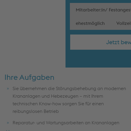
Mitarbeiter:in/ Festangest
ehestmöglich
Vollzei
Jetzt be
Ihre Aufgaben
Sie übernehmen die Störungsbehebung an modernen
Krananlagen und Hebezeugen – mit Ihrem
technischen Know-how sorgen Sie für einen
reibungslosen Betrieb
Reparatur- und Wartungsarbeiten an Krananlagen
und Hebezeugen gehören ebenso zu Ihrem