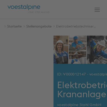
HAUPTNAVIGATION
Zum
Zur
Inhalt
Navigation
Men
Startseite
Stellenangebote
Elektrobetriebstechniker:in Krananlagen
ID: V000012147 - voestalp
Elektrobetr
Krananlage
voestalpine Stahl GmbH