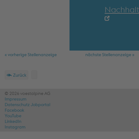
Nachhalt
« vorherige Stellenanzeige
nächste Stellenanzeige »
Schnellmenü
Fußzeile
Zurück
© 2026 voestalpine AG
Impressum
Datenschutz Jobportal
Facebook
YouTube
LinkedIn
Instagram