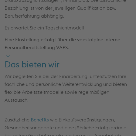
Bezahlung ist von der jeweiligen Qualifikation bzw.
einzubringen
Berufserfahrung abhängig.
Eigenständiges sowie lösungsorientiertes Arbeiten
Es erwartet Sie ein Tagschichtmodell
liegt Ihnen genauso wie das Übernehmen von
Verantwortung für Ihre Aufgaben
Eine Einstellung erfolgt über die voestalpine interne
Personalbereitstellung VAPS.
Sie fühlen sich wohl, wenn es mal etwas höher
hinausgeht – natürlich mit umfassender
Das bieten wir
Sicherheitsausrüstung
Wir begleiten Sie bei der Einarbeitung, unterstützen Ihre
fachliche und persönliche Weiterentwicklung und bieten
flexible Arbeitszeitmodelle sowie regelmäßigen
Austausch.
Zusätzliche
Benefits
wie Einkaufsvergünstigungen,
Gesundheitsangebote und eine jährliche Erfolgsprämie
bei gutem Geschäftserfolg runden unser Angebot ab.