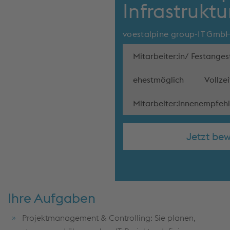
Infrastruktu
voestalpine group-IT Gmb
Mitarbeiter:in/ Festangest
ehestmöglich
Vollzei
Mitarbeiter:innenempfe
Jetzt be
Ihre Aufgaben
Projektmanagement & Controlling: Sie planen,