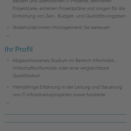
steuern und überwachen IT-Projekte, definieren
Projektziele, erstellen Projektpläne und sorgen für die
Einhaltung von Zeit-, Budget- und Qualitätsvorgaben
Stakeholder:innen-Management: Sie betreuen
relevante Stakeholder:innen, kommunizieren
regelmäßig mit ihnen und stellen die Erfüllung ihrer
Ihr Profil
Anforderungen und Erwartungen sicher
Abgeschlossenes Studium im Bereich Informatik,
Risiko-Management: Sie identifizieren Projektrisiken
Wirtschaftsinformatik oder eine vergleichbare
frühzeitig und entwickeln geeignete Maßnahmen zur
Qualifikation
Minimierung potenzieller Auswirkungen
Mehrjährige Erfahrung in der Leitung und Steuerung
Prozess- und Tool-Optimierung: Sie entwickeln
von IT-Infrastrukturprojekten sowie fundierte
projektbezogene Prozesse und Tools kontinuierlich
Kenntnisse im Projektmanagement und
weiter und fördern deren Standardisierung zur
Projektcontrolling
Effizienz- und Qualitätssteigerung
Sehr gute Deutschkenntnisse (C1) und gute
Englischkenntnisse (B2) für die interne und externe