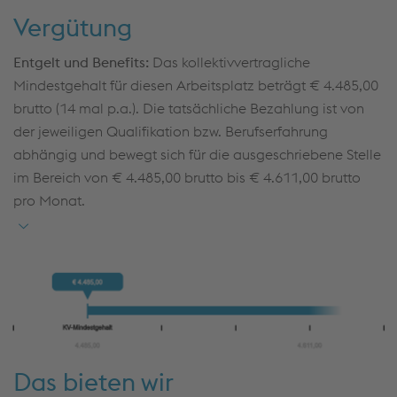
Kommunikation
Vergütung
Kommunikationsstärke, Teamgeist und analytische
Entgelt und Benefits:
Das kollektivvertragliche
Problemlösungskompetenz, um Projekte zielgerichtet
Mindestgehalt für diesen Arbeitsplatz beträgt € 4.485,00
zu steuern und nachhaltige Lösungen zu entwickeln
brutto (14 mal p.a.). Die tatsächliche Bezahlung ist von
der jeweiligen Qualifikation bzw. Berufserfahrung
abhängig und bewegt sich für die ausgeschriebene Stelle
im Bereich von € 4.485,00 brutto bis € 4.611,00 brutto
pro Monat.
Das bieten wir