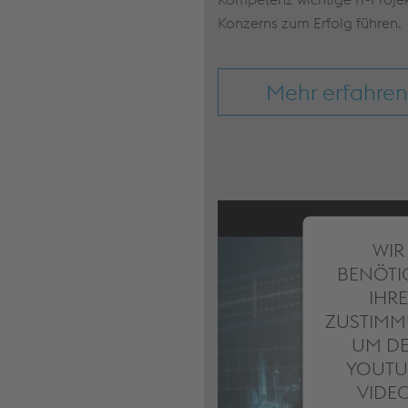
Konzerns zum Erfolg führen.
Mehr erfahren
WIR
BENÖTI
IHRE
ZUSTIMM
UM D
YOUTU
VIDE