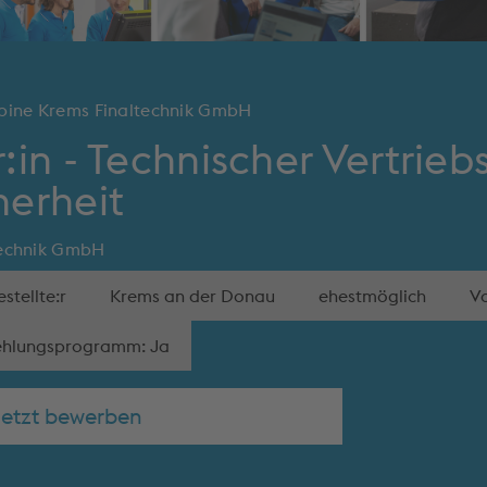
lpine Krems Finaltechnik GmbH
:in - Technischer Vertrie
herheit
technik GmbH
stellte:r
Krems an der Donau
ehestmöglich
Vo
ehlungsprogramm: Ja
Jetzt bewerben