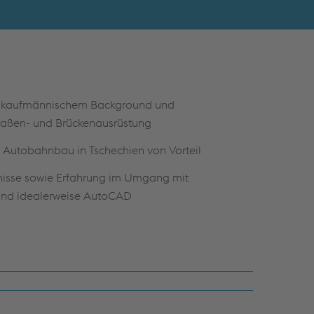
t kaufmännischem Background und
traßen- und Brückenausrüstung
r Autobahnbau in Tschechien von Vorteil
nisse sowie Erfahrung im Umgang mit
und idealerweise AutoCAD
en und technisches Verständnis in der
echischkenntnisse in Wort und Schrift für die
ikation, Englischkenntnisse von Vorteil