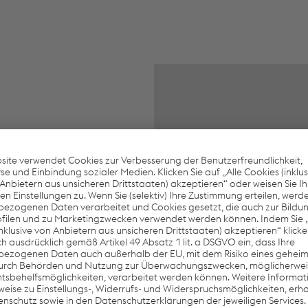
WIR
Z
DEN
SE
Wir
e