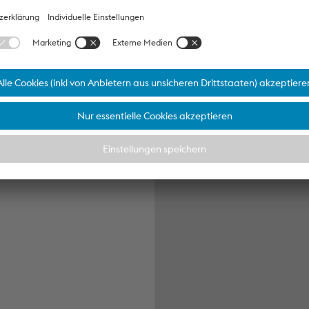
Videoi
Ser
Aktiv
Si
stim
Ser
Me