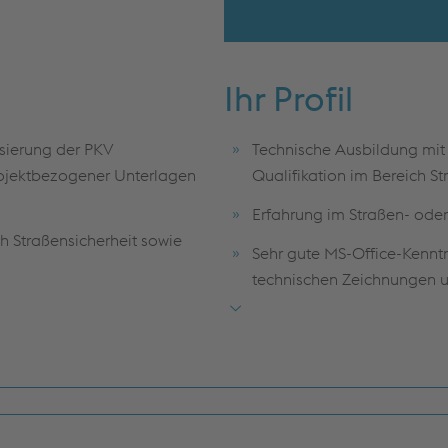
Ihr Profil
isierung der PKV
Technische Ausbildung mi
rojektbezogener Unterlagen
Qualifikation im Bereich S
Erfahrung im Straßen- ode
h Straßensicherheit sowie
Sehr gute MS-Office-Kennt
technischen Zeichnungen 
ing relevanter
Kenntnisse relevanter Norm
ützung bei der
Kund:innenberatung
internationale Projekte
Sehr gute Deutsch- und Tsch
wie enge Abstimmung mit Bau-
interne und externe Kommun
innen und Bauaufsicht – auch