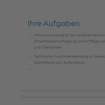
Ihre Aufgaben
Mitverantwortung für die laufende Aktual
(Projektkostenverfolgung) sowie Pflege p
und Übersichten
Technische Kund:innenberatung im Bereic
Schnittstelle zum Außendienst
Durchführung von Marktanalysen, Monitor
Ausschreibungsplattformen sowie Unterst
Angebotsvorbereitung und -erstellung für 
Bearbeitung von Kund:innenanfragen so
und Montagefirmen, Kund:innen, Partner: