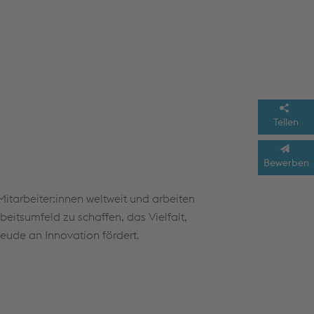
ntierung, Selbstmanagement und Flexibilität
ktvoller Umgang mit internen und externen
Teilen
Bewerben
 Mitarbeiter:innen weltweit und arbeiten
eitsumfeld zu schaffen, das Vielfalt,
eude an Innovation fördert.