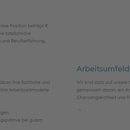
Service- und Qualitätsorie
n in Tschechien – von der
Teamfähigkeit sowie respe
Ansprechpartner:innen
iese Position beträgt €
Unterlagen wie Zeichnungen,
ie tatsächliche
on und Berufserfahrung.
onsplanung,
gekapazitäten sowie
dination zur Sicherstellung
Arbeitsumfeld
tützen Ihre fachliche und
Wir sind stolz auf unsere
ible Arbeitszeitmodelle
gemeinsam daran, ein Arb
Chancengleichheit und Fr
ngen,
olgsprämie bei gutem