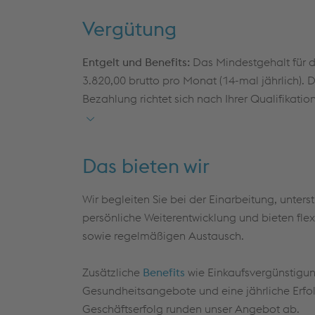
in tschechischer Sprache
Vergütung
Koordination und Abwicklung von Projekte
Angebotsphase bis zur Umsetzung
Entgelt und Benefits:
Das Mindestgehalt für d
Erstellung und Aufbereitung technischer 
3.820,00 brutto pro Monat (14-mal jährlich). D
Dokumentationen und Abnahmeberichte
Bezahlung richtet sich nach Ihrer Qualifikati
Schnittstelle zum Backoffice für Produkti
Materialdisposition, Versand und Monta
Unterstützung bei Termin- und Projektkoor
Das bieten wir
eines reibungslosen Ablaufs
Wir begleiten Sie bei der Einarbeitung, unters
persönliche Weiterentwicklung und bieten flex
sowie regelmäßigen Austausch.
Zusätzliche
Benefits
wie Einkaufsvergünstigu
Gesundheitsangebote und eine jährliche Erf
Geschäftserfolg runden unser Angebot ab.