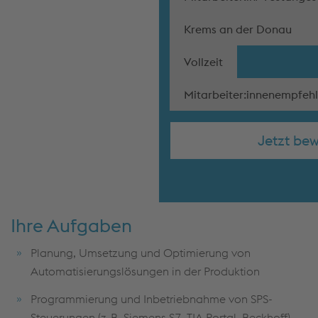
Krems an der Donau
Vollzeit
Mitarbeiter:innenempfe
Jetzt be
Ihre Aufgaben
Planung, Umsetzung und Optimierung von
Automatisierungslösungen in der Produktion
Programmierung und Inbetriebnahme von SPS-
Steuerungen (z. B. Siemens S7, TIA Portal, Beckhoff)