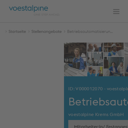
HAUPTNAVIGATION
Zum
Zur
Inhalt
Navigation
Men
Startseite
Stellenangebote
Betriebsautomatisierungstechniker:in
ID: V000012070 - voestal
Betriebsaut
voestalpine Krems GmbH
Mitarbeiter:in/ Festangest