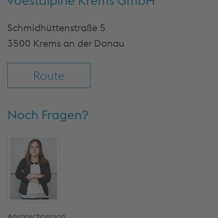
voestalpine Krems GmbH
& fortfah
Mehr Info
Schmidhüttenstraße 5
Einstellu
3500 Krems an der Donau
Route
Noch Fragen?
Ansprechperson