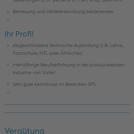
Betreuung und Weiterentwicklung bestehender
Automatisierungssysteme
Fehleranalyse und Störungsbehebung an
Ihr Profil
automatisierten Anlagen
Abgeschlossene technische Ausbildung (z.B. Lehre,
Erstellung von Dokumentationen wie z.B.
Fachschule, HTL oder Ähnliches)
Bedienungsanleitungen, elektrotechnische CAD-
Mehrjährige Berufserfahrung in der produzierenden
Planung (E-Plan)
Industrie von Vorteil
Einhaltung von Sicherheits- und Qualitätsstandards
Sehr gute Kenntnisse im Bereichen SPS-
Programmierung und HMI (S7, TIA, Beckhoff, WinCC,
zenon)
Grundkenntnisse in den Bereichen Antriebstechnik,
Hydraulik und Pneumatik
Vergütung
Bereitschaft zur Tätigkeit im 2-Schichtbetrieb von