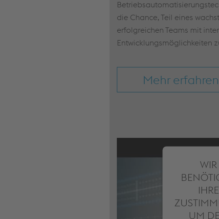
Betriebsautomatisierungstech
die Chance, Teil eines wachs
erfolgreichen Teams mit inte
Entwicklungsmöglichkeiten z
Mehr erfahren
WIR
BENÖTI
IHRE
ZUSTIMM
UM D