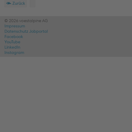
Zurück
© 2026 voestalpine AG
Impressum
Datenschutz Jobportal
Facebook
YouTube
LinkedIn
Instagram