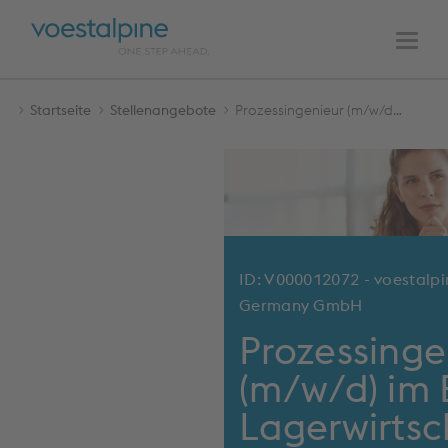
HAUPTNAVIGATION
Zum
Zur
Inhalt
Navigation
Men
Startseite
Stellenangebote
Prozessingenieur (m/w/d) im Bereich Lagerwirtschaft
ID: V000012072 - voestalpi
Germany GmbH
Prozessinge
(m/w/d) im 
Lagerwirtsc