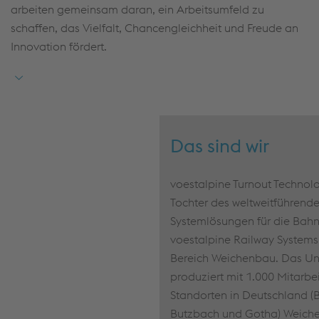
jährlichen Sonderzahlungen: Tarifliches Zusatzgeld A
arbeiten gemeinsam daran, ein Arbeitsumfeld zu
(27,5% des Monatsentgelts) und B (871€);
schaffen, das Vielfalt, Chancengleichheit und Freude an
Transormationsentgelt (18,4% des Monatsentgelts);
Innovation fördert.
Urlaubsgeld (50% des Urlaubsanspruchs);
Weichnachtsgeld (nach 6 Monaten 25% - 55% des
Monatsentgelts, je nach Betriebszugehörigkeit);
zusätzlich gibt es Leistungszulagen 0% - 7,5% auf
das Monatsentgelt je nach Betriebszugehörigkeit
Das sind wir
voestalpine Turnout Techn
Tochter des weltweitführend
Systemlösungen für die Bahni
voestalpine Railway Systems, 
Bereich Weichenbau. Das U
produziert mit 1.000 Mitarbe
Standorten in Deutschland (
Butzbach und Gotha) Weich