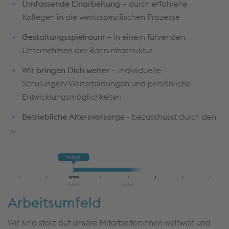
Modulen SD, PP, MM und WM
Umfassende Einarbeitung –
durch erfahrene
Durchführung von erforderlichen Schulungen
Kollegen in die werksspezifischen Prozesse
Gestaltungsspielraum –
in einem führenden
Unternehmen der Bahninfrastruktur
Wir bringen Dich weiter –
individuelle
Schulungen/Weiterbildungen und persönliche
Entwicklungsmöglichkeiten
Betriebliche Altersvorsorge -
bezuschusst durch den
Arbeitgeber (bis 100€ Zuschuss)
Eine Tätigkeit mit hoher Relevanz –
für moderne,
nachhaltige Bahninfrastruktur
Tarifliche Schichtzulagen
- nach dem MTV der
hessischen IG Metall
Arbeitsumfeld
Attraktive Vergütung –
Haustarifvertrag mit diversen
Wir sind stolz auf unsere Mitarbeiter:innen weltweit und