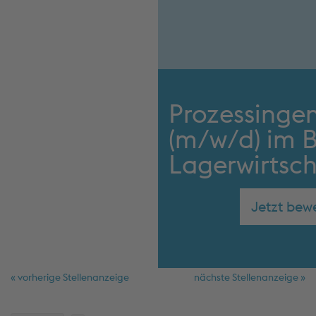
Prozessingen
(m/w/d) im B
Lagerwirtsch
Jetzt bew
« vorherige Stellenanzeige
nächste Stellenanzeige »
Schnellmenü
Fußzeile