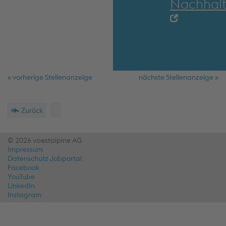
Nachhalt
« vorherige Stellenanzeige
nächste Stellenanzeige »
Schnellmenü
Fußzeile
Zurück
© 2026 voestalpine AG
Impressum
Datenschutz Jobportal
Facebook
YouTube
LinkedIn
Instagram