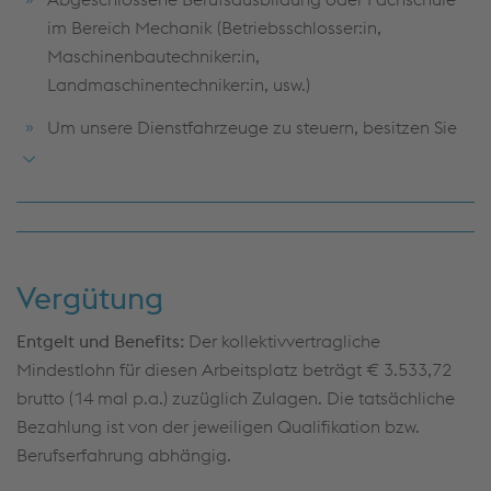
im Bereich Mechanik (Betriebsschlosser:in,
Maschinenbautechniker:in,
Landmaschinentechniker:in, usw.)
Um unsere Dienstfahrzeuge zu steuern, besitzen Sie
den Führerschein B
Kran- und Staplerschein von Vorteil
Offen für neue Impulse und Qualifikationen
Aufgrund der vielfältigen Aufgaben sind Sie
Vergütung
körperlich fit und schwindelfrei
Entgelt und Benefits:
Der kollektivvertragliche
Sie arbeiten verantwortungsbewusst und legen
Mindestlohn für diesen Arbeitsplatz beträgt € 3.533,72
großen Wert auf Sicherheit
brutto (14 mal p.a.) zuzüglich Zulagen. Die tatsächliche
Bezahlung ist von der jeweiligen Qualifikation bzw.
Berufserfahrung abhängig.