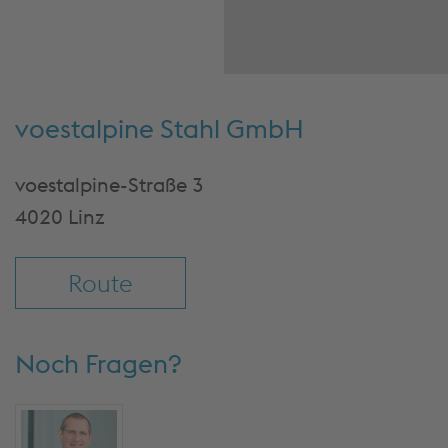
und stimmen 
Nutzung des 
zu, um diese
anzusehe
Cookies akze
voestalpine Stahl GmbH
& fortfah
Mehr Info
voestalpine-Straße 3
Einstellu
4020 Linz
Route
Noch Fragen?