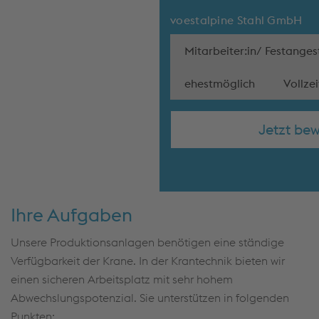
voestalpine Stahl GmbH
Mitarbeiter:in/ Festangest
ehestmöglich
Vollzei
Jetzt be
Ihre Aufgaben
Unsere Produktionsanlagen benötigen eine ständige
Verfügbarkeit der Krane. In der Krantechnik bieten wir
einen sicheren Arbeitsplatz mit sehr hohem
Abwechslungspotenzial. Sie unterstützen in folgenden
Punkten: