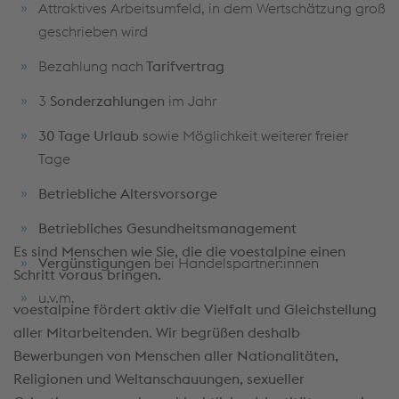
Dokumentation und Information der
Attraktives Arbeitsumfeld, in dem Wertschätzung groß
Schadensmeldung sowie Störungsbeseitigung
geschrieben wird
inklusive Ersatzteilbedarf
Bezahlung nach
Tarifvertrag
3
Sonderzahlungen
im Jahr
30 Tage Urlaub
sowie Möglichkeit weiterer freier
Tage
Betriebliche Altersvorsorge
Betriebliches Gesundheitsmanagement
Es sind Menschen wie Sie, die die voestalpine einen
Vergünstigungen
bei Handelspartner:innen
Schritt voraus bringen.
u.v.m.
voestalpine fördert aktiv die Vielfalt und Gleichstellung
aller Mitarbeitenden. Wir begrüßen deshalb
Bewerbungen von Menschen aller Nationalitäten,
Religionen und Weltanschauungen, sexueller