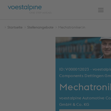
HAUPTNAVIGATION
Zum
Zur
Inhalt
Navigation
Men
Startseite
Stellenangebote
Mechatroniker:in
ID: V000012023 - voestalp
Components Dettingen Gm
Mechatronik
voestalpine Automotive C
GmbH & Co. KG