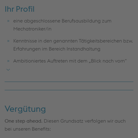
Kollegen als auch externen Dienstleistern
Ihr Profil
Instandsetzung der oben genannten Anlagen und
eine abgeschlossene Berufsausbildung zum
Systeme aufgrund von Störungsmeldungen
Mechatroniker/in
Ersatzteilbeschaffung aus Verbrauchsmittellager,
Kenntnisse in den genannten Tätigkeitsbereichen bzw.
Bedarfsmeldung bzgl. Ersatzteile zur externen
Erfahrungen im Bereich Instandhaltung
Beschaffung an Vorgesetzten weiterleiten
Ambitioniertes Auftreten mit dem „Blick nach vorn“
Einfache Wartungsarbeiten nach Plänen durchführen
Team- und Kommunikationsfähigkeit
Untersuchung und Ermittlung von Störungsursachen
(z.B. Ausfall Hardware, Software)
Selbständige, strukturierte Arbeitsweise
Fehler und Störungen an elektrischen/ elektronischen
Hohes Qualitätsbewusstsein
sowie mechatronischen Anlagen und Systemen
Vergütung
anhand der Meldungen beurteilen, Reparatur- bzw.
Austauschumfänge festlegen, Reparatur durchführen,
One step ahead
. Diesen Grundsatz verfolgen wir auch
ggf. mit Rücksprache mit dem Vorgesetzten
bei unseren Benefits: