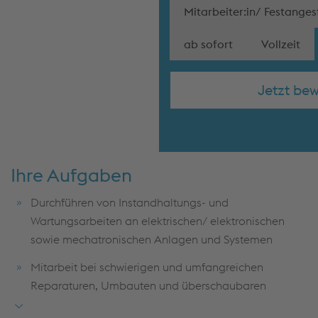
Mitarbeiter:in/ Festangest
ab sofort
Vollzeit
Jetzt be
Ihre Aufgaben
Durchführen von Instandhaltungs- und
Wartungsarbeiten an elektrischen/ elektronischen
sowie mechatronischen Anlagen und Systemen
Mitarbeit bei schwierigen und umfangreichen
Reparaturen, Umbauten und überschaubaren
Neuanfertigungen sowohl in Zusammenarbeit mit