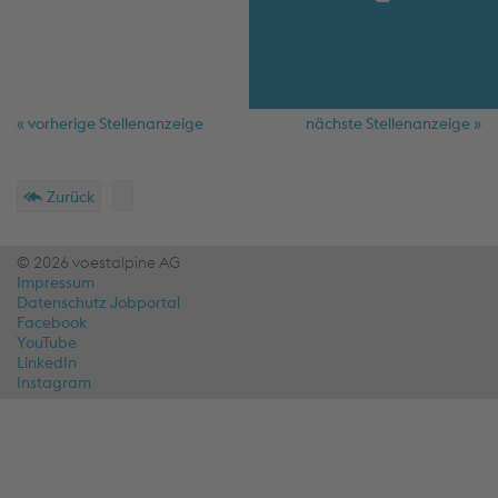
« vorherige Stellenanzeige
nächste Stellenanzeige »
Schnellmenü
Fußzeile
Zurück
© 2026 voestalpine AG
Impressum
Datenschutz Jobportal
Facebook
YouTube
LinkedIn
Instagram