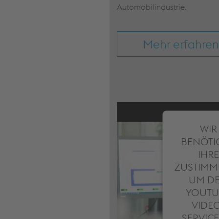
Automobilindustrie.
Mehr erfahren
WIR
BENÖTI
IHRE
ZUSTIMM
UM D
YOUTU
VIDE
SERVICE