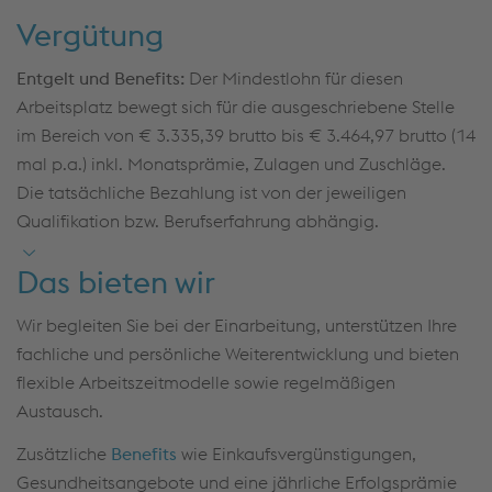
Führerschein B
Vergütung
Bereitschaft zur Weiterbildung
Entgelt und Benefits:
Der Mindestlohn für diesen
Arbeitsplatz bewegt sich für die ausgeschriebene Stelle
Selbstständigkeit, Eigenverantwortung und
im Bereich von € 3.335,39 brutto bis € 3.464,97 brutto (14
Teamfähigkeit
mal p.a.) inkl. Monatsprämie, Zulagen und Zuschläge.
Sorgfältige und gewissenhafte Arbeitsweise sowie
Die tatsächliche Bezahlung ist von der jeweiligen
Zuverlässigkeit
Qualifikation bzw. Berufserfahrung abhängig.
Das bieten wir
Wir begleiten Sie bei der Einarbeitung, unterstützen Ihre
fachliche und persönliche Weiterentwicklung und bieten
flexible Arbeitszeitmodelle sowie regelmäßigen
Austausch.
Zusätzliche
Benefits
wie Einkaufsvergünstigungen,
Gesundheitsangebote und eine jährliche Erfolgsprämie