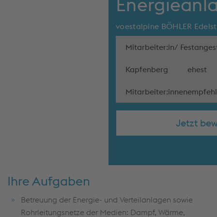
Energieanl
voestalpine BÖHLER Edels
Mitarbeiter:in/ Festangest
Kapfenberg
ehest
Mitarbeiter:innenempfe
Jetzt be
Ihre Aufgaben
Betreuung der Energie- und Verteilanlagen sowie
Rohrleitungsnetze der Medien: Dampf, Wärme,