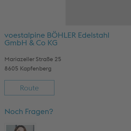
Sie die Detail
und stimmen 
Nutzung des 
zu, um diese
anzusehe
voestalpine BÖHLER Edelstahl
Cookies akze
GmbH & Co KG
& fortfah
Mehr Info
Mariazeller Straße 25
Einstellu
8605 Kapfenberg
Route
Noch Fragen?