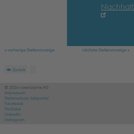
Nachhalt
« vorherige Stellenanzeige
nächste Stellenanzeige »
Schnellmenü
Fußzeile
Zurück
© 2026 voestalpine AG
Impressum
Datenschutz Jobportal
Facebook
YouTube
LinkedIn
Instagram