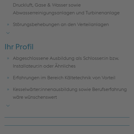
Druckluft, Gase & Wasser sowie
Abwasserreinigungsanlagen und Turbinenanlage
Störungsbehebungen an den Verteilanlagen
Anlagenwartungen, Überprüfungen und Reparaturen
Ihr Profil
Abgeschlossene Ausbildung als Schlosser:in bzw.
Installateur:in oder Ähnliches
Erfahrungen im Bereich Kältetechnik von Vorteil
Kesselwärter:innenausbildung sowie Berufserfahrung
wäre wünschenswert
EDV-Kenntnisse werden vorausgesetzt
Bereitschaft zu Schichtarbeit (3er Schicht) sowie
Überstunden