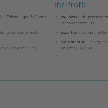
Ihr Profil
scher Zeichnungen & Pläne für
Ingenieur
– abgeschlossen
Technikerabschluss
klung von Bauteilen & -
Expertise
– technische Kenn
Softwareprofi
– Sehr gute 
tionsdaten mit Hilfe
MS Office und SAP
Sprachkenntnisse
– Englis
 Projekten zur
weitere Sprachen optional
Persönlichkeit
– Kundenorie
ie Erstellung von Berichten
Teamgeist