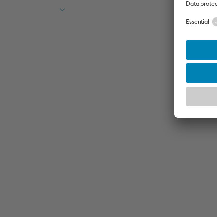
Monatsentgelts, je nach Betriebszugehörigk
Leistungszulagen 0% - 7,5% auf das Mona
Betriebszugehörigkeit