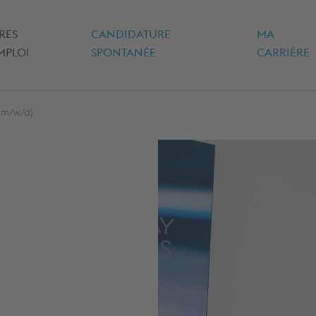
RES
CANDIDATURE
MA
(ACTUEL)
MPLOI
SPONTANÉE
CARRIÈRE
(m/w/d)