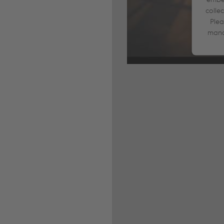
colle
Plea
mana
Ac