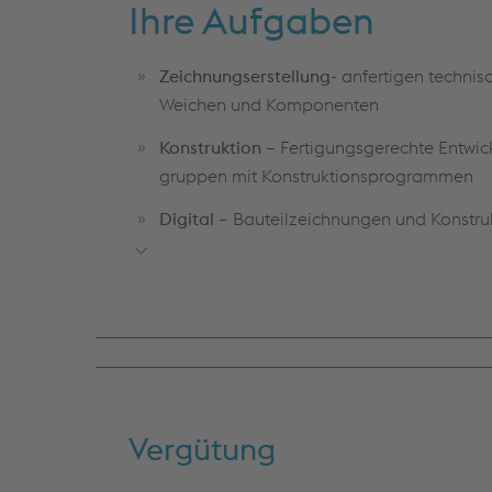
Ihre Aufgaben
Zeichnungserstellung
- anfertigen techni
Weichen und Komponenten
Konstruktion
– Fertigungsgerechte Entwic
gruppen mit Konstruktionsprogrammen
Digital
– Bauteilzeichnungen und Konstruk
automatisierter Algorithmen erstellen
Projektarbeit
– Mitarbeit in verschiedenen
Standardisierung und Weiterentwicklung
Kundenberatung
– technischer Natur, sow
und Präsentationen
Vergütung