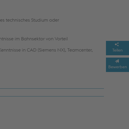
es technisches Studium oder
tnisse im Bahnsektor von Vorteil
Kenntnisse in CAD (Siemens NX), Teamcenter,
Teilen
Bewerben
ch und
Deutsch verhandlungssicher(C1)
,
ntiertes, kommunikatives Auftreten mit