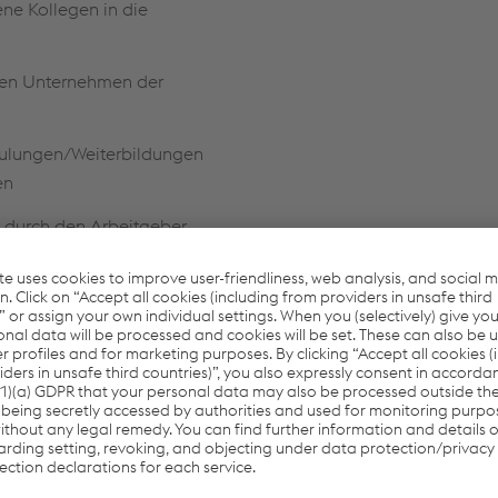
ene Kollegen in die
den Unternehmen der
hulungen/Weiterbildungen
en
 durch den Arbeitgeber
oderne, nachhaltige
it diversen jährlichen
A (27,5% des
ltweit und arbeiten
tionsentgelt (18,4% des
en, das Vielfalt,
rlaubsanspruchs);
fördert.
 55% des