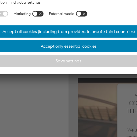
eit); zusätzlich gibt es
tsentgelt je nach
CO
TH
We us
embe