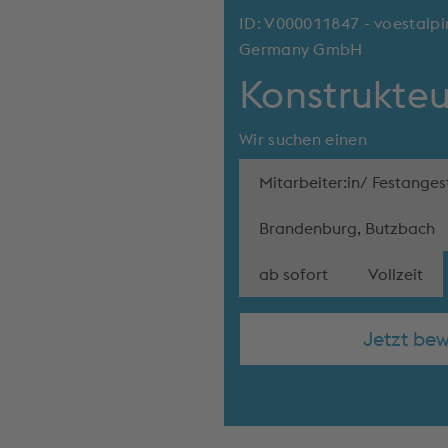
ID: V000011847 - voestalpi
Germany GmbH
Konstrukteu
Wir suchen einen
Mitarbeiter:in/ Festangest
Brandenburg, Butzbach
ab sofort
Vollzeit
Jetzt be