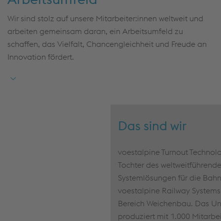
Eine Tätigkeit mit hoher Relevanz –
für moderne,
nachhaltige Bahninfrastruktur
Wir sind stolz auf unsere Mitarbeiter:innen weltweit und
arbeiten gemeinsam daran, ein Arbeitsumfeld zu
Attraktive Vergütung –
Haustarifvertrag mit diversen
schaffen, das Vielfalt, Chancengleichheit und Freude an
jährlichen Sonderzahlungen: Tarifliches Zusatzgeld A
Innovation fördert.
(27,5% des Monatsentgelts) und B (871€);
Transormationsentgelt (18,4% des Monatsentgelts);
Urlaubsgeld (50% des Urlaubsanspruchs);
Weichnachtsgeld (nach 6 Monaten 25% - 55% des
Monatsentgelts, je nach Betriebszugehörigkeit);
Das sind wir
zusätzlich gibt es Leistungszulagen 0% - 7,5% auf
das Monatsentgelt je nach Betriebszugehörigkeit
voestalpine Turnout Techn
Tochter des weltweitführend
Systemlösungen für die Bahni
voestalpine Railway Systems, 
Bereich Weichenbau. Das U
produziert mit 1.000 Mitarbe