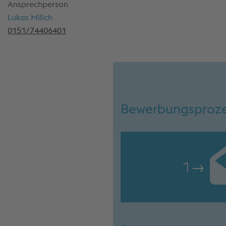
Ansprechperson
Lukas Milich
0151/74406401
Bewerbungsproz
1
→