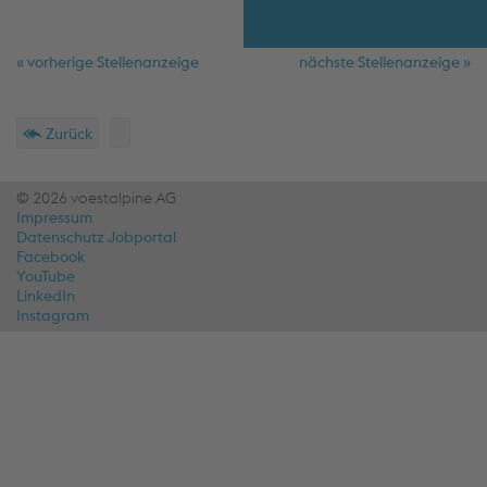
« vorherige Stellenanzeige
nächste Stellenanzeige »
Schnellmenü
Fußzeile
Zurück
© 2026 voestalpine AG
Impressum
Datenschutz Jobportal
Facebook
YouTube
LinkedIn
Instagram