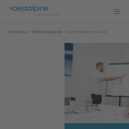
HAUPTNAVIGATION
Zum
Zur
Inhalt
Navigation
Men
Startseite
Stellenangebote
Konstrukteur (m/w/d)