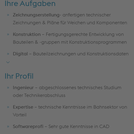
Ihre Aufgaben
Zeichnungserstellung
- anfertigen technischer
Zeichnungen & Pläne für Weichen und Komponenten
Konstruktion
– Fertigungsgerechte Entwicklung von
Bauteilen & -gruppen mit Konstruktionsprogrammen
Digital
– Bauteilzeichnungen und Konstruktionsdaten
mit Hilfe automatisierter Algorithmen erstellen
Projektarbeit
– Mitarbeit in verschiedenen Projekten
Ihr Profil
zur Standardisierung und Weiterentwicklung
Ingenieur
– abgeschlossenes technisches Studium
Kundenberatung
– technischer Natur, sowie
oder Technikerabschluss
Erstellung von Berichten und Präsentationen
Expertise
– technische Kenntnisse im Bahnsektor von
Vorteil
Softwareprofi
– Sehr gute Kenntnisse in CAD
(Siemens NX), Teamcenter, MS Office und SAP