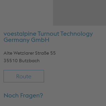
sammeln. Bitt
Sie die Detail
und stimmen 
Nutzung des 
zu, um diese
anzusehe
voestalpine Turnout Technology
Cookies akze
Germany GmbH
& fortfah
Mehr Info
Alte Wetzlarer Straße 55
Einstellu
35510 Butzbach
Route
Noch Fragen?