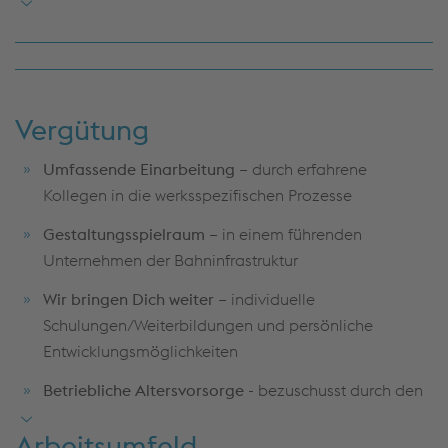
Sprachkenntnisse
– Englisch und
Deutsch
verhandlungssicher(C1)
, weitere Sprachen optional
Persönlichkeit
– Kundenorientiertes, kommunikatives
Vergütung
Auftreten mit Teamgeist
Umfassende Einarbeitung –
durch erfahrene
Kollegen in die werksspezifischen Prozesse
Gestaltungsspielraum –
in einem führenden
Unternehmen der Bahninfrastruktur
Wir bringen Dich weiter –
individuelle
Schulungen/Weiterbildungen und persönliche
Entwicklungsmöglichkeiten
Betriebliche Altersvorsorge -
bezuschusst durch den
Arbeitgeber (bis 100€ Zuschuss)
Arbeitsumfeld