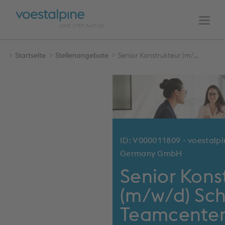
HAUPTNAVIGATION
Zum
Zur
Inhalt
Navigation
Men
Startseite
Stellenangebote
Senior Konstrukteur (m/w/d) Schwerpunkt Teamcenter
ID: V000011809 - voestalpi
Germany GmbH
Senior Kons
(m/w/d) Sc
Teamcente