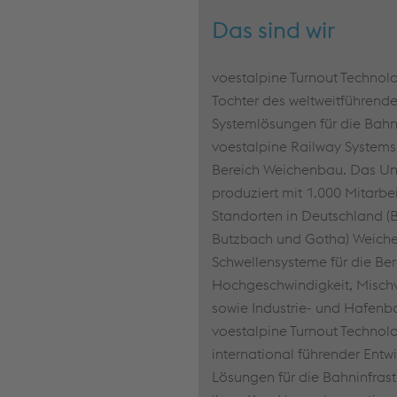
Monatsentgelts, je nach Betriebszugehörigkeit);
Das sind wir
zusätzlich gibt es Leistungszulagen 0% - 7,5% auf
das Monatsentgelt je nach Betriebszugehörigkeit
voestalpine Turnout Techn
Tochter des weltweitführend
Systemlösungen für die Bahni
voestalpine Railway Systems, 
Bereich Weichenbau. Das U
produziert mit 1.000 Mitarbe
Standorten in Deutschland (
Butzbach und Gotha) Weich
Schwellensysteme für die Be
Hochgeschwindigkeit, Mischv
sowie Industrie- und Hafenb
voestalpine Turnout Technol
international führender Entw
Lösungen für die Bahninfrast