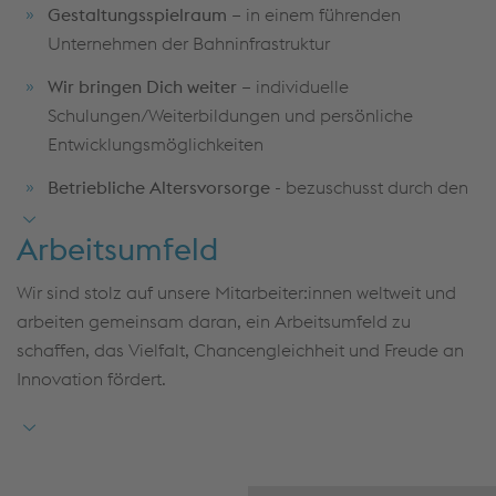
Gestaltungsspielraum –
in einem führenden
Unternehmen der Bahninfrastruktur
Wir bringen Dich weiter –
individuelle
Schulungen/Weiterbildungen und persönliche
Entwicklungsmöglichkeiten
Betriebliche Altersvorsorge -
bezuschusst durch den
Arbeitgeber (bis 100€ Zuschuss)
Arbeitsumfeld
Eine Tätigkeit mit hoher Relevanz –
für moderne,
nachhaltige Bahninfrastruktur
Wir sind stolz auf unsere Mitarbeiter:innen weltweit und
arbeiten gemeinsam daran, ein Arbeitsumfeld zu
Attraktive Vergütung –
Haustarifvertrag mit diversen
schaffen, das Vielfalt, Chancengleichheit und Freude an
jährlichen Sonderzahlungen: Tarifliches Zusatzgeld A
Innovation fördert.
(27,5% des Monatsentgelts) und B (871€);
Transormationsentgelt (18,4% des Monatsentgelts);
Urlaubsgeld (50% des Urlaubsanspruchs);
Weichnachtsgeld (nach 6 Monaten 25% - 55% des