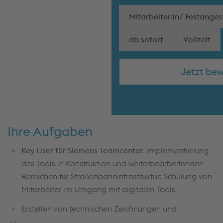
Mitarbeiter:in/ Festangest
ab sofort
Vollzeit
Jetzt be
Ihre Aufgaben
Key User für Siemens Teamcenter
: Implementierung
des Tools in Konstruktion und weiterbearbeitenden
Bereichen für Straßenbahninfrastruktur; Schulung von
Mitarbeiter im Umgang mit digitalen Tools
Erstellen von technischen Zeichnungen und
Lageplänen für Straßenbahn -weichen und -