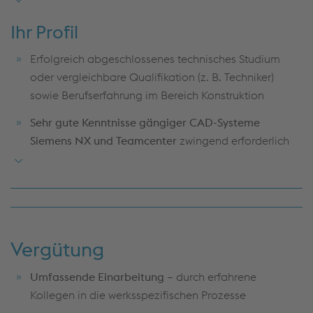
gleisanlagen nach Kundenanforderungen mittels
Ihr Profil
CAD-Systemen
Erfolgreich abgeschlossenes technisches Studium
Fertigungsgerechtes Konstruieren von Bauteilen und
oder vergleichbare Qualifikation (z. B. Techniker)
Baugruppen in Zusammenarbeit mit den
sowie Berufserfahrung im Bereich Konstruktion
Produktionsabteilungen; Erstellen von 3D-Modellen,
Bauteilzeichnungen und Konstruktionsdaten mit Hilfe
Sehr gute Kenntnisse gängiger CAD-Systeme
automatisierter Algorithmen
Siemens NX und Teamcenter
zwingend erforderlich
(Konstruktionsprogrammen)
Freundliches und kundenorientiertes Auftreten
Mitarbeit in Projekten zur Standardisierung und
Teamfähigkeit, Flexibilität, Kommunikations- und
Weiterentwicklung von Weichenbauteilen
Durchsetzungsfähigkeit
Technikorientierte Kundenberatung sowie die
Sehr gute Englischkenntnisse in Wort und Schrift,
Erstellung technischer Berichte und Präsentationen
Vergütung
weitere Sprachkenntnisse von Vorteil
Umfassende Einarbeitung –
durch erfahrene
Kollegen in die werksspezifischen Prozesse