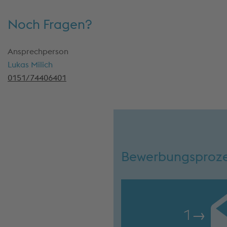
Noch Fragen?
Ansprechperson
Lukas Milich
0151/74406401
Bewerbungsproz
1
→