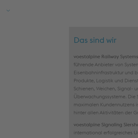
Tagesablauf passt.
Planbare und gut organisierte Reisen
- Keine
Überraschungen – du weißt frühzeitig, wann und
wohin es geht.
Das sind wir
Top Ausstattung
- Neuwertige Technologien,
moderne Arbeitskleidung sowie Firmenlaptop und
voestalpine Railway System
Handy
führende Anbieter von Syste
Eisenbahninfrastruktur und 
Jährliche Weiterbildungen &
Produkte, Logistik und Dienst
Entwicklungsmöglichkeiten
- Ob Technik, Zertifikate
Schienen, Weichen, Signal- 
oder Spezialisierungen – wir fördern dich jedes Jahr
Überwachungssysteme. Die S
Sichere Festanstellung im internationalen Konzern
-
maximalen Kundennutzens ist
Stabilität, Perspektiven und ein starkes Netzwerk
hinter allen Aktivitäten der 
innerhalb der voestalpine Gruppe
voestalpine Signaling Sier
Starke Gemeinschaft & viele zusätzliche Vorteile
-
international erfolgreiches