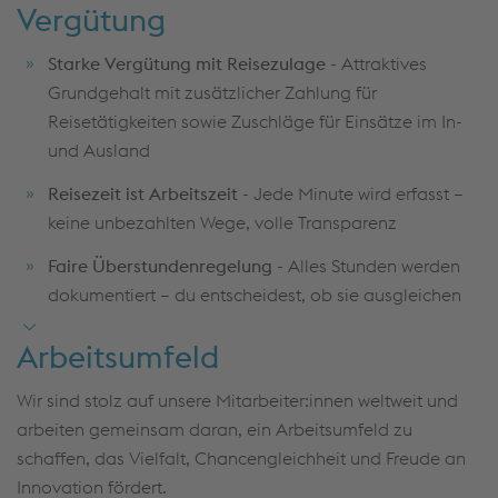
Vergütung
Mobilität und Einsatzbereitschaft für spannende
Projekte deutschlandweit (Führerschein Klasse B
Starke Vergütung mit Reisezulage
- Attraktives
erforderlich)
Grundgehalt mit zusätzlicher Zahlung für
Reisetätigkeiten sowie Zuschläge für Einsätze im In-
Strukturierte und zielorientierte Arbeitsweise sowie
und Ausland
Teamfähig und Kommunikationsstark
Reisezeit ist Arbeitszeit
- Jede Minute wird erfasst –
Gute Deutschkenntnisse in Word und Schrift
keine unbezahlten Wege, volle Transparenz
Faire Überstundenregelung
- Alles Stunden werden
dokumentiert – du entscheidest, ob sie ausgleichen
oder vergütet werden
Arbeitsumfeld
30 Tage Urlaub & flexible Arbeitszeiten bei 38
Wochenstunden
- Planbare Einsätze und echte
Wir sind stolz auf unsere Mitarbeiter:innen weltweit und
Flexibilität für eine stabile Work-Life-Balance
arbeiten gemeinsam daran, ein Arbeitsumfeld zu
schaffen, das Vielfalt, Chancengleichheit und Freude an
Home-Office Möglich
- Für die Dokumentation der
Innovation fördert.
Einsätze arbeitest du so, wie es in deinen