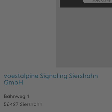
video conten
may collect
about your ac
Please revi
details and 
the cookie set
watch this v
Accept Cook
continu
More Info & S
voestalpine Signaling Siershahn
GmbH
Bahnweg 1
56427 Siershahn