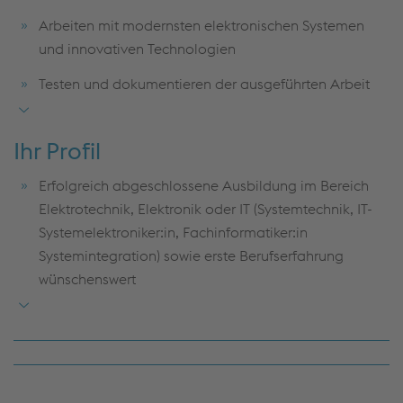
Arbeiten mit modernsten elektronischen Systemen
und innovativen Technologien
Testen und dokumentieren der ausgeführten Arbeit
anhand Prüfungsabläufen in Kooperation mit den
Kunden
Ihr Profil
Optimieren von Anlagedokumenten sowie Erstellen
Erfolgreich abgeschlossene Ausbildung im Bereich
von Übersichten und Zeichnungen
Elektrotechnik, Elektronik oder IT (Systemtechnik, IT-
Enge Zusammenarbeit innerhalb von Projektteams
Systemelektroniker:in, Fachinformatiker:in
Systemintegration) sowie erste Berufserfahrung
wünschenswert
Handwerkliches Geschick und breites technisches
Interesse mit Lernbereitschaft
Freude an elektrotechnischen Projekten und Arbeit
mit dem Kunden