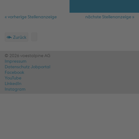
« vorherige Stellenanzeige
nächste Stellenanzeige »
Schnellmenü
Fußzeile
Zurück
© 2026 voestalpine AG
Impressum
Datenschutz Jobportal
Facebook
YouTube
LinkedIn
Instagram