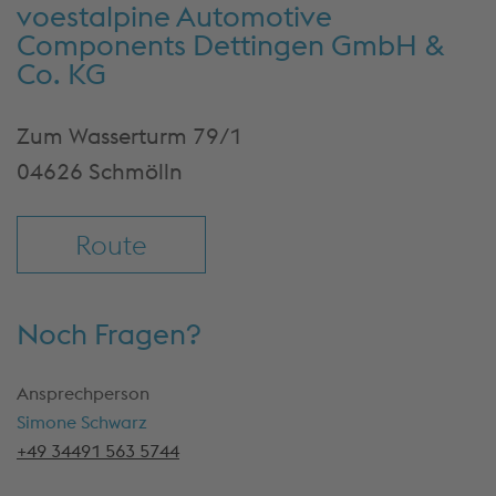
voestalpine Automotive
Cookies akze
Components Dettingen GmbH &
& fortfah
Co. KG
Mehr Info
Einstellu
Zum Wasserturm 79/1
04626 Schmölln
Route
Noch Fragen?
Ansprechperson
Simone Schwarz
+49 34491 563 5744