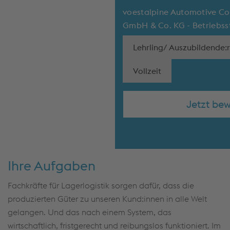
voestalpine Automotive C
GmbH & Co. KG - Betriebss
Lehrling/ Auszubildende:r
Vollzeit
Jetzt be
Ihre Aufgaben
Fachkräfte für Lagerlogistik sorgen dafür, dass die
produzierten Güter zu unseren Kund:innen in alle Welt
gelangen. Und das nach einem System, das
wirtschaftlich, fristgerecht und reibungslos funktioniert. Im