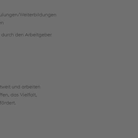
hulungen/Weiterbildungen
en
 durch den Arbeitgeber
oderne, nachhaltige
it diversen jährlichen
A (27,5% des
ltweit und arbeiten
tionsentgelt (18,4% des
en, das Vielfalt,
rlaubsanspruchs);
fördert.
 55% des
eit); zusätzlich gibt es
tsentgelt je nach