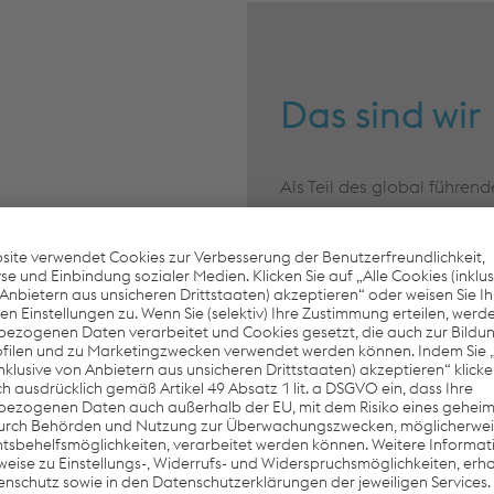
Das sind wir
Als Teil des global führen
und mehr als 60 Standorte
ein Unternehmen der voest
Butzbach und Gotha) als w
verkehr, Nahverkehr sowie
Weichentechnologie.
Mehr erfahr