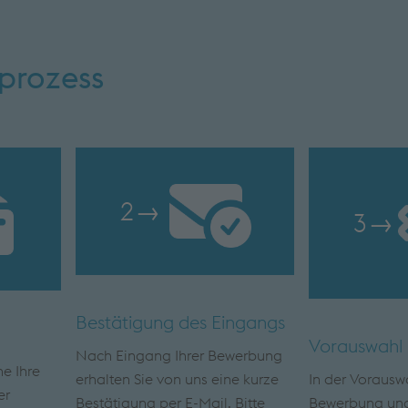
prozess
2
→
3
→
Bestätigung des Eingangs
Vorauswahl
Nach Eingang Ihrer Bewerbung
ne Ihre
erhalten Sie von uns eine kurze
In der Vorauswa
er
Bestätigung per E-Mail. Bitte
Bewerbung und