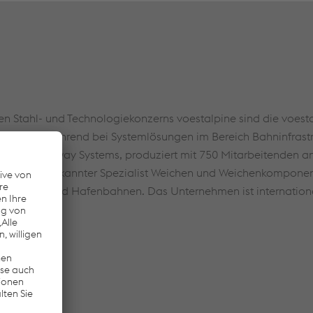
den Stahl- und Technologiekonzerns voestalpine sind die voest
n weltweit führend bei Systemlösungen im Bereich Bahninfrast
alpine Railway Systems, produziert mit 750 Mitarbeitenden a
eltweit anerkannter Spezialist Weichen und Weichenkomponent
 Industrie- und Hafenbahnen. Das Unternehmen ist internation
en