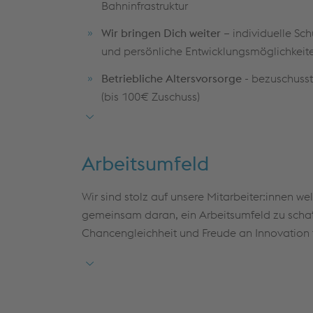
Bahninfrastruktur
Wir bringen Dich weiter –
individuelle Sc
und persönliche Entwicklungsmöglichkeit
Betriebliche Altersvorsorge -
bezuschusst
(bis 100€ Zuschuss)
Eine Tätigkeit mit hoher Relevanz –
für m
Bahninfrastruktur
Arbeitsumfeld
Attraktive Vergütung –
Haustarifvertrag m
Sonderzahlungen: Tarifliches Zusatzgeld 
Wir sind stolz auf unsere Mitarbeiter:innen we
Monatsentgelts) und B (871€); Transorma
gemeinsam daran, ein Arbeitsumfeld zu schaff
Monatsentgelts); Urlaubsgeld (50% des U
Chancengleichheit und Freude an Innovation 
Weichnachtsgeld (nach 6 Monaten 25% -
Monatsentgelts, je nach Betriebszugehörigk
Leistungszulagen 0% - 7,5% auf das Mona
Betriebszugehörigkeit