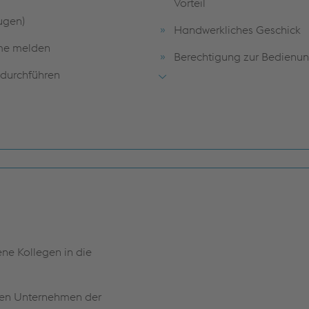
Vorteil
ugen)
Handwerkliches Geschick
eme melden
Berechtigung zur Bedienung
 durchführen
Gute kommunikative Fähigk
temisch erfassen
Verantwortungs- und Quali
Bereitschaft zur Arbeit im 
Gute Auffassungsgabe und F
ene Kollegen in die
den Unternehmen der