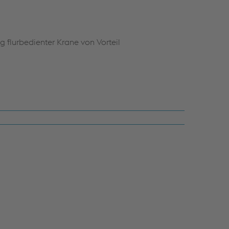
 flurbedienter Krane von Vorteil
eiten und Teamfähigkeit sowie
tätsbewusstsein
Schichtbetrieb
lexibilität