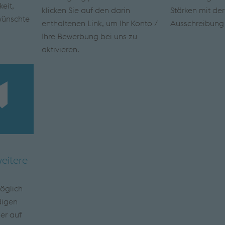
eit,
klicken Sie auf den darin
Stärken mit de
wünschte
enthaltenen Link, um Ihr Konto /
Ausschreibung
Ihre Bewerbung bei uns zu
aktivieren.
eitere
möglich
digen
er auf