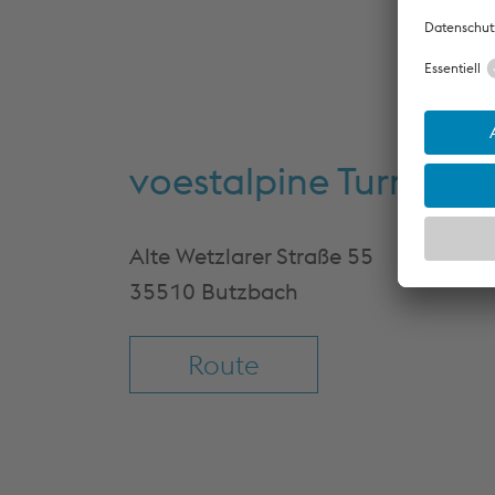
voestalpine Turnou
Alte Wetzlarer Straße 55
35510 Butzbach
Route