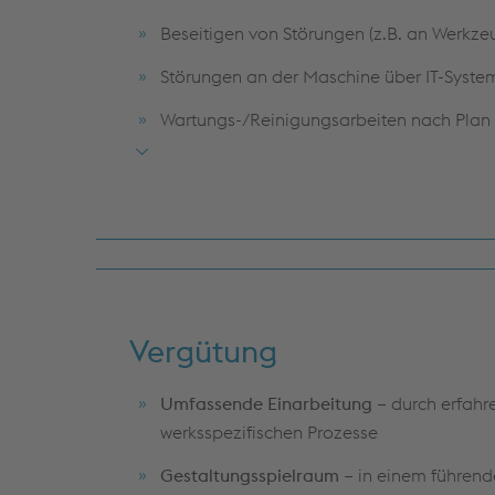
Beseitigen von Störungen (z.B. an Werkze
Störungen an der Maschine über IT-Syst
Wartungs-/Reinigungsarbeiten nach Plan
Arbeitsfortschritte und Prüfergebnisse sys
Vergütung
Umfassende Einarbeitung –
durch erfahr
werksspezifischen Prozesse
Gestaltungsspielraum –
in einem führen