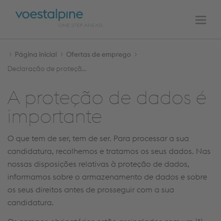
NAVEGAÇÃO
Para
Para
PRINCIPAL
o
a
Men
índice
navegação
Página inicial
Ofertas de emprego
Declaração de proteção dos dados
A proteção de dados é
importante
O que tem de ser, tem de ser. Para processar a sua
candidatura, recolhemos e tratamos os seus dados. Nas
nossas disposições relativas à proteção de dados,
informamos sobre o armazenamento de dados e sobre
os seus direitos antes de prosseguir com a sua
candidatura.