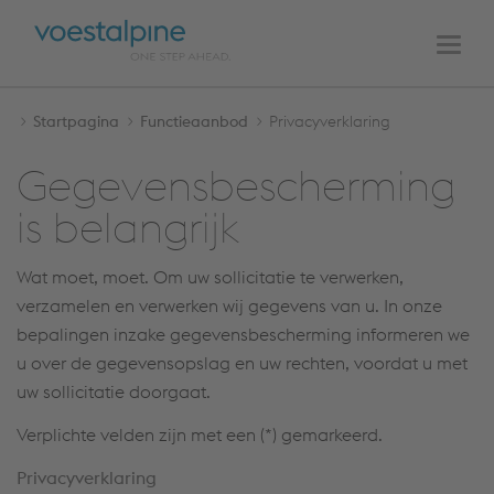
HOOFDNAVIGATIE
Naar
Naar
de
de
Men
inhoud
navigatie
Startpagina
Functieaanbod
Privacyverklaring
Gegevensbescherming
is belangrijk
Wat moet, moet. Om uw sollicitatie te verwerken,
verzamelen en verwerken wij gegevens van u. In onze
bepalingen inzake gegevensbescherming informeren we
u over de gegevensopslag en uw rechten, voordat u met
uw sollicitatie doorgaat.
Verplichte velden zijn met een (*) gemarkeerd.
Privacy­verklaring