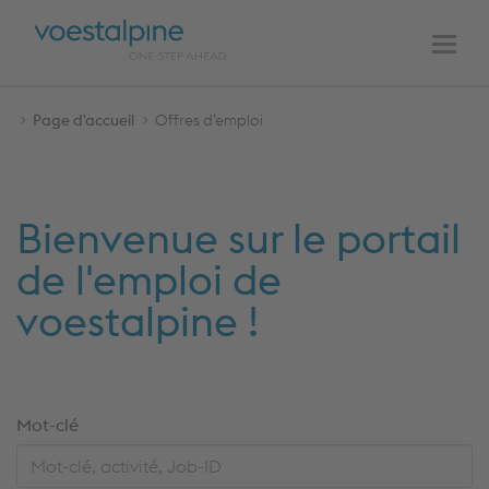
NAVIGATION
Au
À
PRINCIPALE
contenu
la
Men
navigation
Page d'accueil
Offres d’emploi
Bienvenue sur le portail
de l'emploi de
voestalpine !
Accéder
Mot-clé
aux
résultats