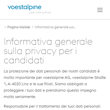
NAVIGAZIONE
Al
Alla
PRINCIPALE
contenuto
navigazione
Men
Pagina iniziale
Informativa generale sulla privacy per i candidati
Informativa generale
sulla privacy per i
candidati
La protezione dei dati personali dei nostri candidati è
molto importante per voestalpine AG, voestalpine-Straße
1, A-4020 Linz e le sue filiali. Siamo obbligati a
proteggere i tuoi dati e prendiamo questo impegno
molto seriamente.
Responsabile per il trattamento dei tuoi dati personali