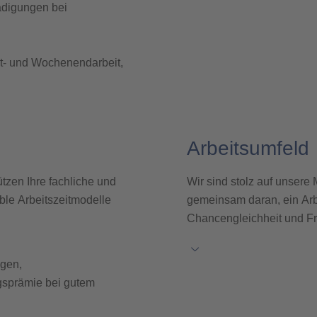
ädigungen bei
t- und Wochenendarbeit,
 Firma VAPS GmbH mit
rgo Service GmbH.
Arbeitsumfeld
ützen Ihre fachliche und
Wir sind stolz auf unsere 
ble Arbeitszeitmodelle
gemeinsam daran, ein Arbe
Chancengleichheit und Fr
ngen,
gsprämie bei gutem