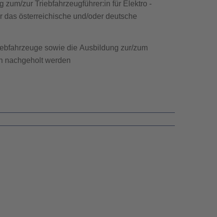
zum/zur Triebfahrzeugführer:in für Elektro -
r das österreichische und/oder deutsche
riebfahrzeuge sowie die Ausbildung zur/zum
ern nachgeholt werden
ogische Eignungsuntersuchung
t und Entscheidungsfähigkeit
rantwortungsbewusstsein