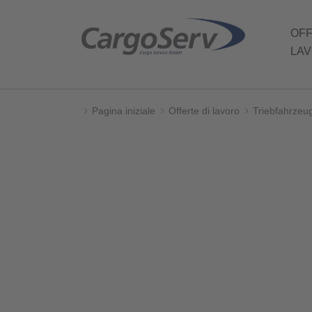
Al
Alla
NAVIGAZIONE
OFF
contenuto
navigazione
PRINCIPALE
LA
Pagina iniziale
Offerte di lavoro
Triebfahrzeug