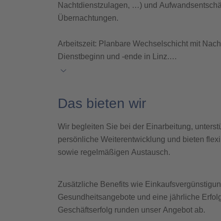
Nachtdienstzulagen, …) und Aufwandsentsch
Verkehrsbetrieb
Übernachtungen.
Arbeitszeit:
Planbare Wechselschicht mit Nach
Dienstbeginn und -ende in Linz.
Eine Anstellung erfolgt über die voestalpine
Aussicht auf eine Direktübernahme in die Ca
Das bieten wir
Wir begleiten Sie bei der Einarbeitung, unterst
persönliche Weiterentwicklung und bieten flexi
sowie regelmäßigen Austausch.
Zusätzliche Benefits wie Einkaufsvergünstigu
Gesundheitsangebote und eine jährliche Erfol
Geschäftserfolg runden unser Angebot ab.