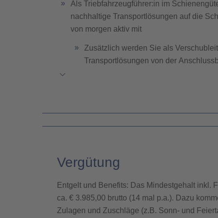
Als Triebfahrzeugführer:in im Schienengüt
nachhaltige Transportlösungen auf die Schi
von morgen aktiv mit
Zusätzlich werden Sie als Verschubleit
Transportlösungen von der Anschluss
eigenständig umsetzen zu können
Werden Sie Teil der Logistikkette eines we
Technologiekonzerns – der voestalpine
Sie führen Zug- und Verschubfahrten mit
durch – mit bis zu 10.000 PS starken Loko
mit bis zu 4.000 Tonnen in und durch Öster
Vergütung
Sie bereiten unsere leistungsstarken Trieb
kümmern sich um die Abstellung, Pflege u
Entgelt und Benefits:
Das Mindestgehalt inkl. 
ca. € 3.985,00 brutto (14 mal p.a.). Dazu kom
Sie führen Bremsproben durch, bereiten di
Zulagen und Zuschläge (z.B. Sonn- und Feier
bei Bedarf Wagenlisten und Bremszettel – 