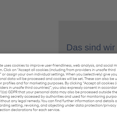
Das sind wir
Wir -
die Cargo Service G
im Schienengüterverkehr erf
ausgestattet und erbringen 
externer Kund:innen.
Weitere Informationen zum
Mehr erfahre