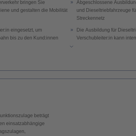
erverkehr bringen Sie
Abgeschlossene Ausbildung 
ene und gestalten die Mobilität
und Dieseltriebfahrzeuge fü
Streckennetz
er:in eingesetzt, um
Die Ausbildung für Dieselt
bahn bis zu den Kund:innen
Verschubleiter:in kann int
Medizinische und psychol
ltweit führenden Stahl- und
Führerschein B
Flexibilität, Zuverlässigkei
 unserem modernen Fuhrpark
motiven transportieren Sie Züge
Hohes Sicherheits- und Ve
reich
fahrzeuge für den Einsatz vor,
nd einfache Wartungsarbeiten
Funktionszulage beträgt
men einsatzabhängige
e Lokomotive vor und erstellen
tagszulagen,
für einen sicheren