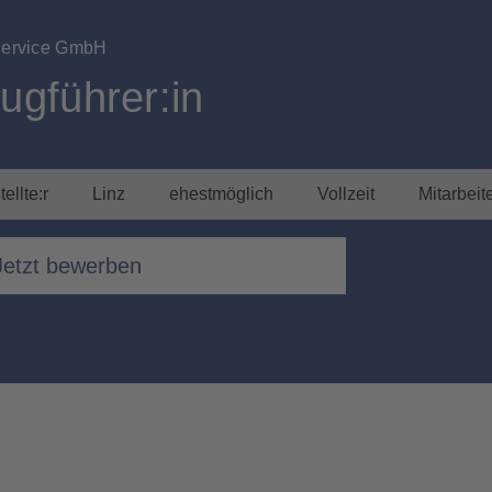
Service GmbH
ugführer:in
ellte:r
Linz
ehestmöglich
Vollzeit
Mitarbei
Jetzt bewerben