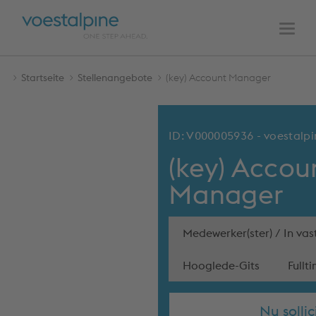
HAUPTNAVIGATION
Zum
Zur
Inhalt
Navigation
Men
Startseite
Stellenangebote
(key) Account Manager
ID: V000005936 - voestalpi
(key) Accou
Manager
Medewerker(ster) / In vas
Hooglede-Gits
Fullt
Nu sollic