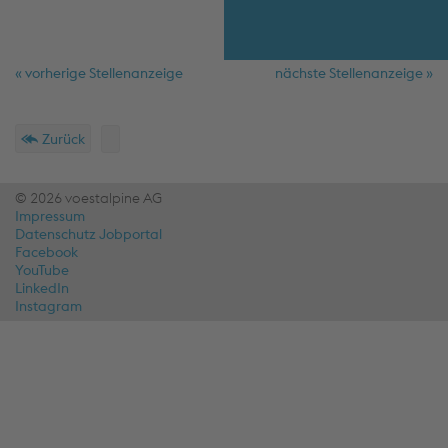
« vorherige Stellenanzeige
nächste Stellenanzeige »
Schnellmenü
Fußzeile
Zurück
© 2026 voestalpine AG
Impressum
Datenschutz Jobportal
Facebook
YouTube
LinkedIn
Instagram