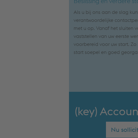
Beslissing en verdere 
Als u bij ons aan de slag ku
verantwoordelijke contactp
met u op. Vanaf het sluiten v
vaststellen van uw eerste we
voorbereid voor uw start. Zo
start soepel en goed georga
(key) Accou
Nu sollici