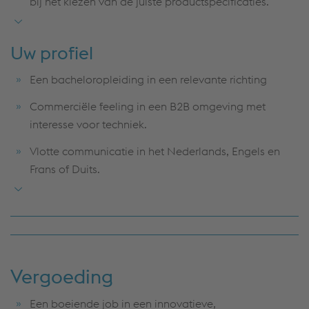
bij het kiezen van de juiste productspecificaties.
Je houdt de markt in de gaten, spot nieuwe trends en
ziet kansen voor toekomstige projecten.
Uw profiel
Je geeft advies op maat en onderhandelt
Een bacheloropleiding in een relevante richting
commerciële voorwaarden alsof het je tweede natuur
Commerciële feeling in een B2B omgeving met
is.
interesse voor techniek.
Je bezoekt regelmatig klanten en bent aanwezig op
Vlotte communicatie in het Nederlands, Engels en
beurzen en seminaries om op de hoogte te blijven en
Frans of Duits.
ons bedrijf te vertegenwoordigen.
Creatieve mindset, analytische vaardigheden en
probleemoplossend vermogen.
Vergoeding
Een boeiende job in een innovatieve,