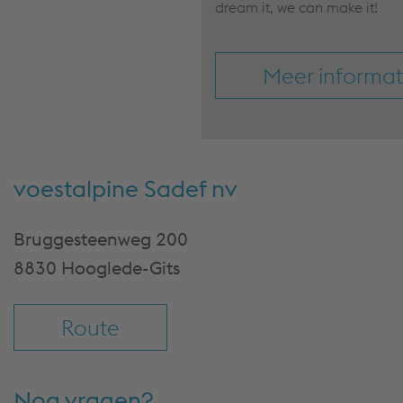
dream it, we can make it!
Meer informat
voestalpine Sadef nv
Bruggesteenweg 200
8830 Hooglede-Gits
Route
Nog vragen?