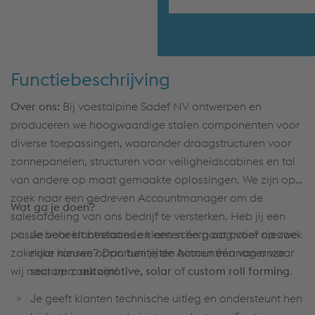
Functiebeschrijving
Over ons:
Bij voestalpine Sadef NV ontwerpen en
produceren we hoogwaardige stalen componenten voor
diverse toepassingen, waaronder draagstructuren voor
zonnepanelen, structuren voor veiligheidscabines en tal
van andere op maat gemaakte oplossingen. We zijn op
zoek naar een gedreven Accountmanager om de
Wat ga je doen?
salesafdeling van ons bedrijf te versterken. Heb jij een
passie voor klantrelaties en een scherp oog voor nieuwe
Je beheert bestaande klanten én gaat actief op zoek
zakelijke kansen? Dan ben jij de Accountmanager waar
naar nieuwe opportuniteiten binnen één van onze
wij naar op zoek zijn!
sectoren:
automotive, solar
of
custom roll forming
.
Je geeft klanten technische uitleg en ondersteunt hen