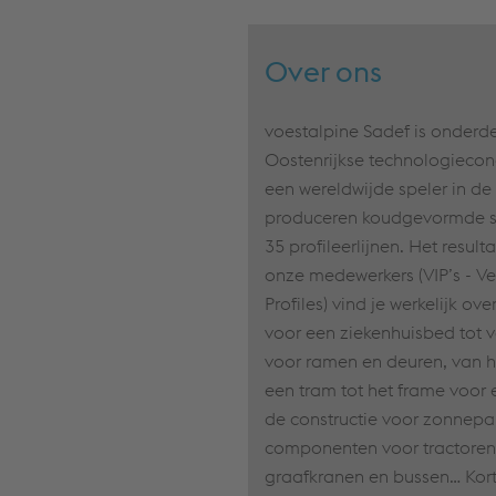
Jouw brutoloon wordt aangevuld met volgende
extralegale voordelen: een bedrijfswagen,
Over ons
smartphone, variabele premie, maaltijdcheques,
groeps- en hospitalisatieverzekeringen, flexibel
uurrooster, mogelijkheid tot één dag thuiswerk per
voestalpine Sadef is onderde
week, 10 betaalde ADV-dagen.
Oostenrijkse technologiecon
een wereldwijde speler in de 
produceren koudgevormde st
35 profileerlijnen. Het resul
onze medewerkers (VIP’s - Ve
Profiles) vind je werkelijk ov
voor een ziekenhuisbed tot v
voor ramen en deuren, van h
een tram tot het frame voor
de constructie voor zonnepa
componenten voor tractoren
graafkranen en bussen… Kort