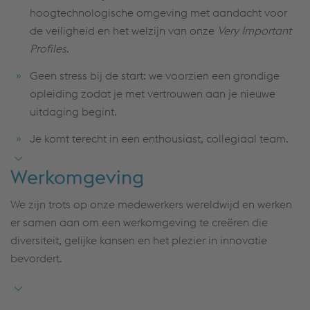
hoogtechnologische omgeving met aandacht voor
de veiligheid en het welzijn van onze
Very Important
Profiles
.
Geen stress bij de start: we voorzien een grondige
opleiding zodat je met vertrouwen aan je nieuwe
uitdaging begint.
Je komt terecht in een enthousiast, collegiaal team.
Tal van mogelijkheden voor persoonlijke ontwikkeling
Werkomgeving
via onze Sadef Academy. Je ontwikkeling staat bij
ons nooit stil.
We zijn trots op onze medewerkers wereldwijd en werken
er samen aan om een werkomgeving te creëren die
Een voltijds contract in loondienst – contract van
diversiteit, gelijke kansen en het plezier in innovatie
onbepaalde duur.
bevordert.
Je uitvalsbasis? Het centrum van West-Vlaanderen:
Hooglede-Gits.